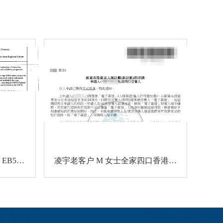
凌宇移民老客户 A 先生美国 EB5 项目I-526E 无补件直接获批！
凌宇老客户 M 女士全家四口香港新资本投资者入境计划成功获批！卡点保住子女受养人资格，复杂资产一次性通关