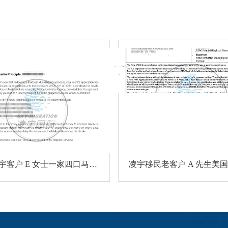
恭喜凌宇客户 E 女士一家四口马耳他MPRP顺利获批！