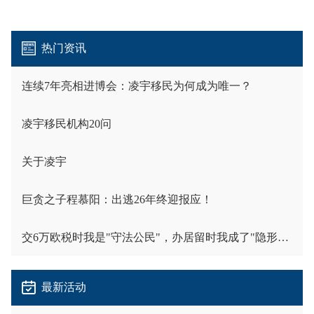
热门资讯
连续7年亮相进博会：凌宇移民为何成为唯一？
凌宇移民机构20问
关于凌宇
巨贪之子程慕阳：出逃26年终迎报应！
交6万欧税时我是"守法公民"，办居留时我成了"隐形人"
最新活动