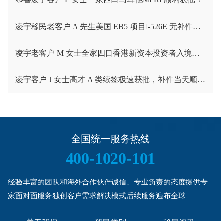
凌宇移民老客户 A 先生美国 EB5 项目I-526E 无补件直接获批！
凌宇老客户 M 女士全家四口香港新资本投资者入境计划成功获批！卡点保住子女受养人资格，复杂资产一次性通关
凌宇客户 J 女士高才 A 类续签极速获批，补件当天顺利拿下香港续签！
全国统一服务热线
400-1020-101
经验丰富的团队和海外合作伙伴诚信、专业负责的态度提供专
家面对面服务独创客户需求解决模式后续服务遍布全球