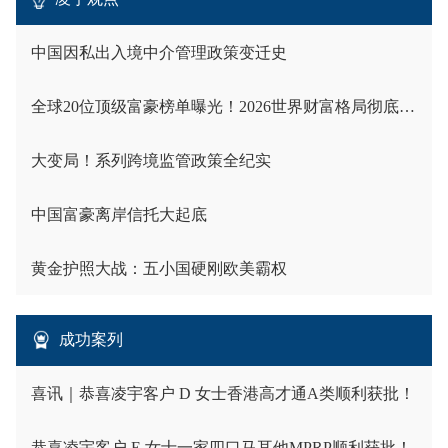
中国因私出入境中介管理政策变迁史
全球20位顶级富豪榜单曝光！2026世界财富格局彻底洗牌
大变局！系列跨境监管政策全纪实
中国富豪离岸信托大起底
黄金护照大战：五小国硬刚欧美霸权
成功案列
喜讯｜恭喜凌宇客户 D 女士香港高才通A类顺利获批！
恭喜凌宇客户 E 女士一家四口马耳他MPRP顺利获批！