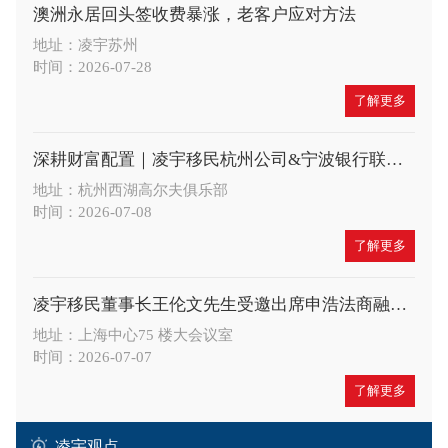
澳洲永居回头签收费暴涨，老客户应对方法
地址：凌宇苏州
时间：2026-07-28
了解更多
深耕财富配置｜凌宇移民杭州公司&宁波银行联合举办高端财富沙龙，共探A股大势与全球身份布局新机遇
地址：杭州西湖高尔夫俱乐部
时间：2026-07-08
了解更多
凌宇移民董事长王伦文先生受邀出席申浩法商融合论坛，深度解读 CRS 与税务合规新趋势
地址：上海中心75 楼大会议室
时间：2026-07-07
了解更多
凌宇观点