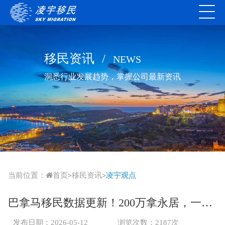
移民资讯
/
NEWS
洞悉行业发展趋势，掌握公司最新资讯
当前位置：
首页
移民资讯
凌宇观点
>
>
巴拿马移民数据更新！200万拿永居，一人申请三代同行！购房移民成华人首选!
发布日期：2026-05-12
浏览次数：2187次