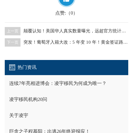
点赞:（
）
0
颠覆认知！美国华人真实数量曝光，远超官方统计，已成第三大移民群体
上一页
突发！葡萄牙入籍大改：5 年变 10 年！黄金签证路径彻底改写
下一页
热门资讯
连续7年亮相进博会：凌宇移民为何成为唯一？
凌宇移民机构20问
关于凌宇
巨贪之子程慕阳：出逃26年终迎报应！