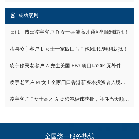
成功案列
喜讯｜恭喜凌宇客户 D 女士香港高才通A类顺利获批！
恭喜凌宇客户 E 女士一家四口马耳他MPRP顺利获批！
凌宇移民老客户 A 先生美国 EB5 项目I-526E 无补件直接获批！
凌宇老客户 M 女士全家四口香港新资本投资者入境计划成功获批！卡点保住子女受养人资格，复杂资产一次性通关
凌宇客户 J 女士高才 A 类续签极速获批，补件当天顺利拿下香港续签！
全国统一服务热线