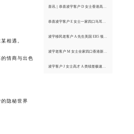
喜讯｜恭喜凌宇客户 D 女士香港高才通A类顺利获批！
恭喜凌宇客户 E 女士一家四口马耳他MPRP顺利获批！
凌宇移民老客户 A 先生美国 EB5 项目I-526E 无补件直接获批！
陈某相遇。
凌宇老客户 M 女士全家四口香港新资本投资者入境计划成功获批！卡点保住子女受养人资格，复杂资产一次性通关
高的情商与出色
凌宇客户 J 女士高才 A 类续签极速获批，补件当天顺利拿下香港续签！
户的隐秘世界