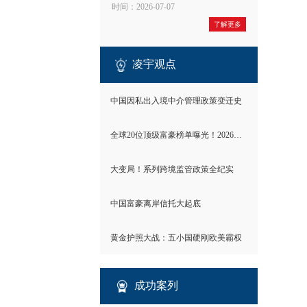
时间：2026-07-07
了解更多
凌宇观点
中国因私出入境中介管理政策变迁史
全球20位顶级富豪榜单曝光！2026世界财富格局彻底洗牌
大变局！系列跨境监管政策全纪实
中国富豪离岸信托大起底
黄金护照大战：五小国硬刚欧美霸权
成功案列