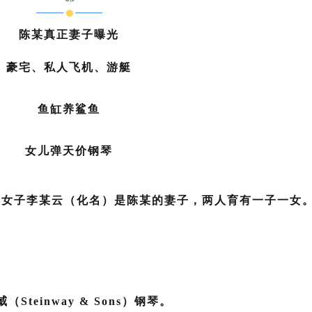
陈某真正妻子曝光
豪宅、私人飞机、游艇
鱼缸养鲨鱼
女儿弹天价钢琴
川女子李某云（化名）是陈某的妻子，两人育有一子一女
威
（Steinway & Sons）钢琴。