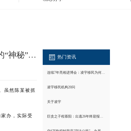
新加坡开家办洗钱、祖籍中国、靠选美上位…东南亚电诈大佬背后的“神秘”女人身份曝光！
热门资讯
连续7年亮相进博会：凌宇移民为何成为唯一？
凌宇移民机构20问
。虽然陈某被抓
关于凌宇
的家办，实际受
巨贪之子程慕阳：出逃26年终迎报应！