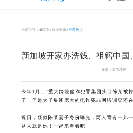
>
>
当前位置：
首页
移民资讯
专题热点
来源：凌宇移民
今年1月，“重大跨境赌诈犯罪集团头目陈某被
了，但是
太子集团
庞大的电诈犯罪网络调查还
近日，疑似陈某妻子身份曝光，两人育有一儿
益人就是她！一起来看看吧