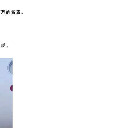
千万的名表。
游艇。