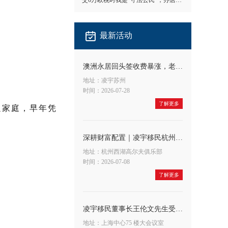
交6万欧税时我是"守法公民"，办居留时我成了"隐形人"
最新活动
澳洲永居回头签收费暴涨，老客户应对方法
地址：凌宇苏州
时间：2026-07-28
了解更多
通家庭，早年凭
深耕财富配置｜凌宇移民杭州公司&宁波银行联合举办高端财富沙龙，共探A股大势与全球身份布局新机遇
地址：杭州西湖高尔夫俱乐部
时间：2026-07-08
了解更多
凌宇移民董事长王伦文先生受邀出席申浩法商融合论坛，深度解读 CRS 与税务合规新趋势
地址：上海中心75 楼大会议室