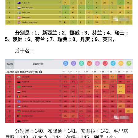
分别是：1、新西兰；2、挪威；3、芬兰；4、瑞士；
5、澳洲；6、荷兰；7、瑞典；8、丹麦；9、英国。
后十名：
分别是：140、布隆迪；141、安哥拉；142、毛里塔
尼亚；143、伊拉克；144、乍得；145、刚果（金）；