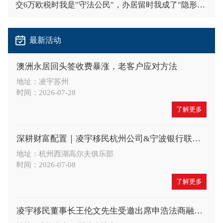
交6万欧税时我是"守法公民"，办居留时我成了"隐形人"
最新活动
澳洲永居回头签收费暴涨，老客户应对方法
地址：凌宇苏州
时间：2026-07-28
了解更多
深耕财富配置｜凌宇移民杭州公司&宁波银行联合举办高端财富沙龙，共探A股大势与全球身份布局新机遇
地址：杭州西湖高尔夫俱乐部
时间：2026-07-08
了解更多
凌宇移民董事长王伦文先生受邀出席申浩法商融合论坛，深度解读 CRS 与税务合规新趋势