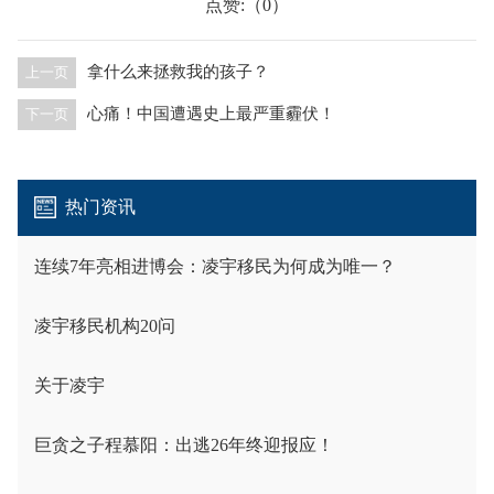
点赞:（
）
0
拿什么来拯救我的孩子？
上一页
心痛！中国遭遇史上最严重霾伏！
下一页
热门资讯
连续7年亮相进博会：凌宇移民为何成为唯一？
凌宇移民机构20问
关于凌宇
巨贪之子程慕阳：出逃26年终迎报应！