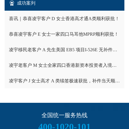
成功案列
喜讯｜恭喜凌宇客户 D 女士香港高才通A类顺利获批！
恭喜凌宇客户 E 女士一家四口马耳他MPRP顺利获批！
凌宇移民老客户 A 先生美国 EB5 项目I-526E 无补件直接获批！
凌宇老客户 M 女士全家四口香港新资本投资者入境计划成功获批！卡点保住子女受养人资格，复杂资产一次性通关
凌宇客户 J 女士高才 A 类续签极速获批，补件当天顺利拿下香港续签！
全国统一服务热线
400-1020-101