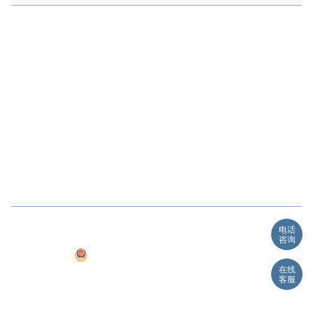
移民国家
澳洲
新西兰
爱尔兰
马耳他
新加坡
加拿大
欧洲
日本
联系我们
上海公司
杭州公司
苏州公司
南京公司
墨尔本
阿德莱德
珀斯
布里斯班
Copyright @ 2015
浙江凌宇出入境服务有限公司. ALL RIGHT
电话
RESERVED
咨询
浙公网安备 33010602002048号
在线
浙ICP备 11052283-1号 11052283-2号
站长统计
客服
澳洲移民
投资移民