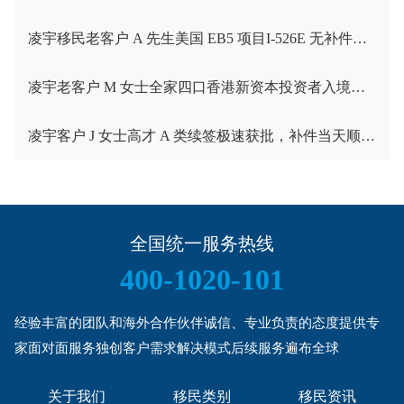
凌宇移民老客户 A 先生美国 EB5 项目I-526E 无补件直接获批！
凌宇老客户 M 女士全家四口香港新资本投资者入境计划成功获批！卡点保住子女受养人资格，复杂资产一次性通关
凌宇客户 J 女士高才 A 类续签极速获批，补件当天顺利拿下香港续签！
全国统一服务热线
400-1020-101
经验丰富的团队和海外合作伙伴诚信、专业负责的态度提供专
家面对面服务独创客户需求解决模式后续服务遍布全球
关于我们
移民类别
移民资讯