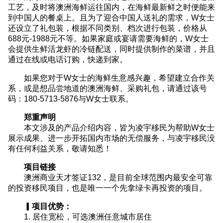
工艺，及时将澳洲海鲜运往国内，在海鲜最新鲜之时便能来
到中国人的餐桌上。且为了迎合中国人送礼的需求，W女士
还设立了礼包装，根据不同类别、档次进行包装，价格从
688元-1988元不等。如果家庭或宴请需要海鲜的，W女士
会提供生鲜活龙虾的冷链配送，同时提供制作的菜谱，并且
通过在线或电话订购，快递到家。
如果您对于W女士的海鲜生意感兴趣，希望建立合作关
系，或是想品尝地道的澳洲海鲜、采购礼包，请通过该号
码：180-5713-5876与W女士联系。
郑重声明
本文涉及的产品介绍内容，皆为凌宇移民为帮助W女士
展示成果、进一步开拓国内市场的无偿服务，与凌宇移民没
有任何利益关系，敬请知悉！
项目链接
澳洲商业天才签证132，是目前全球范围内最安全可靠
的投资移民项目，也是唯一一个先拿绿卡再投资的项目。
▎项目优势：
1. 居住宽松，可选澳洲任意城市居住