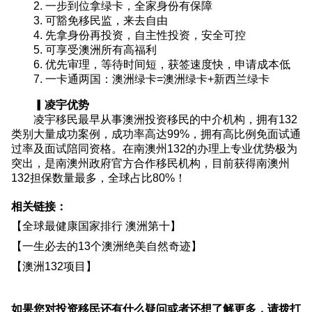
2. 一步到位拿绿卡，全家身份有保障
3. 可豁免移民监，来去自由
4. 先拿身份再投资，自主性投资，安全可控
5. 可享受澳洲所有高福利
6. 优先审理，等待时间短，获签速度快，申请成本低
7. 一卡通两国：澳洲绿卡=澳洲绿卡+新西兰绿卡
▎凌宇优势
凌宇移民最早从事澳洲投资移民的中介机构，拥有132
类别大量成功案例，成功率高达99%，拥有高比例免面试通
过率及面试陪同资格。在南澳州132的办理上专业优势极为
突出，是南澳州政府官方合作移民机构，目前获得南澳州
132担保数量最多，全球占比80%！
相关链接：
【
全球最健康国家排行 澳洲第十
】
【
一生必去的13个澳洲绝美自然奇迹
】
【
澳洲132项目
】
如果您对投资移民还有什么疑问或者还想了解更多，请拨打