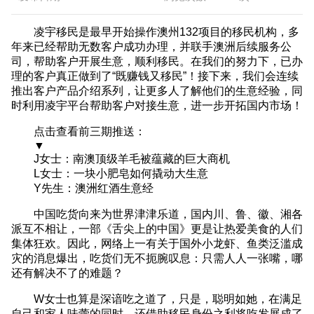
凌宇移民是最早开始操作
澳州132项目
的移民机构，多
年来已经帮助无数客户成功办理，并联手澳洲后续服务公
司，帮助客户开展生意，顺利移民。在我们的努力下，已办
理的客户真正做到了“既赚钱又移民”！接下来，我们会连续
推出客户产品介绍系列，让更多人了解他们的生意经验，同
时利用凌宇平台帮助客户对接生意，进一步开拓国内市场！
点击查看前三期推送：
▼
J女士：南澳顶级羊毛被蕴藏的巨大商机
L女士：一块小肥皂如何撬动大生意
Y先生：澳洲红酒生意经
中国吃货向来为世界津津乐道，国内川、鲁、徽、湘各
派互不相让，一部《舌尖上的中国》更是让热爱美食的人们
集体狂欢。因此，网络上一有关于国外小龙虾、鱼类泛滥成
灾的消息爆出，吃货们无不扼腕叹息：只需人人一张嘴，哪
还有解决不了的难题？
W女士也算是深谙吃之道了，只是，聪明如她，在满足
自己和家人味蕾的同时，还借助移民身份之利将吃发展成了