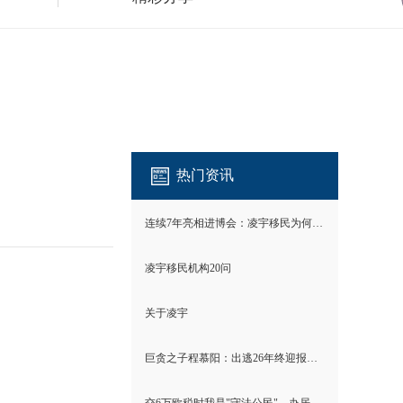
热门资讯
连续7年亮相进博会：凌宇移民为何成为唯一？
凌宇移民机构20问
关于凌宇
巨贪之子程慕阳：出逃26年终迎报应！