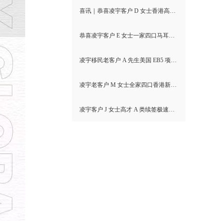
喜讯｜恭喜凌宇客户 D 女士香港高才通A类顺利获批！
恭喜凌宇客户 E 女士一家四口马耳他MPRP顺利获批！
凌宇移民老客户 A 先生美国 EB5 项目I-526E 无补件直接获批！
凌宇老客户 M 女士全家四口香港新资本投资者入境计划成功获批！卡点保住子女受养人资格，复杂资产一次性通关
凌宇客户 J 女士高才 A 类续签极速获批，补件当天顺利拿下香港续签！