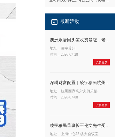
交6万欧税时我是"守法公民"，办居留时我成了"隐形人"
最新活动
澳洲永居回头签收费暴涨，老客户应对方法
地址：凌宇苏州
时间：2026-07-28
了解更多
深耕财富配置｜凌宇移民杭州公司&宁波银行联合举办高端财富沙龙，共探A股大势与全球身份布局新机遇
地址：杭州西湖高尔夫俱乐部
时间：2026-07-08
了解更多
凌宇移民董事长王伦文先生受邀出席申浩法商融合论坛，深度解读 CRS 与税务合规新趋势
地址：上海中心75 楼大会议室