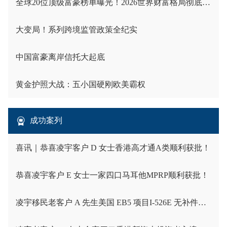
全球20位顶级富豪榜单曝光！2026世界财富格局彻底洗牌
大变局！系列跨境监管政策全纪实
中国富豪离岸信托大起底
黄金护照大战：五小国硬刚欧美霸权
成功案列
喜讯｜恭喜凌宇客户 D 女士香港高才通A类顺利获批！
恭喜凌宇客户 E 女士一家四口马耳他MPRP顺利获批！
凌宇移民老客户 A 先生美国 EB5 项目I-526E 无补件直接获批！