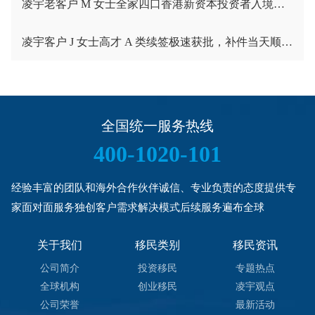
凌宇老客户 M 女士全家四口香港新资本投资者入境计划成功获批！卡点保住子女受养人资格，复杂资产一次性通关
凌宇客户 J 女士高才 A 类续签极速获批，补件当天顺利拿下香港续签！
全国统一服务热线
400-1020-101
经验丰富的团队和海外合作伙伴诚信、专业负责的态度提供专
家面对面服务独创客户需求解决模式后续服务遍布全球
关于我们
移民类别
移民资讯
公司简介
投资移民
专题热点
全球机构
创业移民
凌宇观点
公司荣誉
最新活动