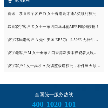
成功案列
喜讯｜恭喜凌宇客户 D 女士香港高才通A类顺利获批！
恭喜凌宇客户 E 女士一家四口马耳他MPRP顺利获批！
凌宇移民老客户 A 先生美国 EB5 项目I-526E 无补件直接获批！
凌宇老客户 M 女士全家四口香港新资本投资者入境计划成功获批！卡点保住子女受养人资格，复杂资产一次性通关
凌宇客户 J 女士高才 A 类续签极速获批，补件当天顺利拿下香港续签！
全国统一服务热线
400-1020-101