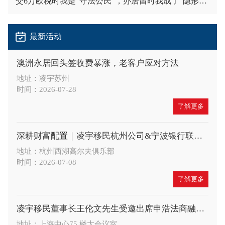
交6万欧税时我是"守法公民"，办居留时我成了"隐形人"
最新活动
澳洲永居回头签收费暴涨，老客户应对方法
地址：凌宇苏州
时间：2026-07-28
了解更多
深耕财富配置｜凌宇移民杭州公司&宁波银行联合举办高端财富沙龙，共探A股大势与全球身份布局新机遇
地址：杭州西湖高尔夫俱乐部
时间：2026-07-08
了解更多
凌宇移民董事长王伦文先生受邀出席申浩法商融合论坛，深度解读 CRS 与税务合规新趋势
地址：上海中心75 楼大会议室