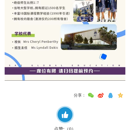
分享：
点赞:（
）
0