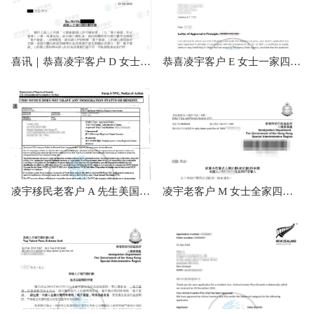
喜讯｜恭喜凌宇客户 D 女士香港高才通A类顺利获批！
恭喜凌宇客户 E 女士一家四口马耳他MPRP顺利获批！
凌宇移民老客户 A 先生美国 EB5 项目I-526E 无补件直接获批！
凌宇老客户 M 女士全家四口香港新资本投资者入境计划成功获批！卡点保住子女受养人资格，复杂资产一次性通关