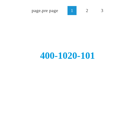
page.pre page
1
2
3
全国统一服务热线
400-1020-101
经验丰富的团队和海外合作伙伴诚信、专业负责的态度提供专
家面对面服务独创客户需求解决模式后续服务遍布全球
关于我们
移民类别
移民资讯
公司简介
投资移民
专题热点
全球机构
创业移民
凌宇观点
公司荣誉
最新活动
发展历程
常见问题