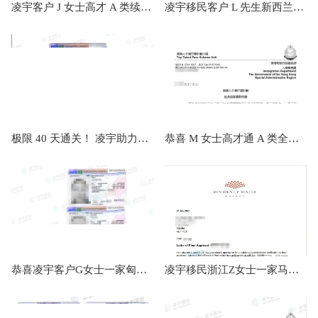
凌宇客户 J 女士高才 A 类续签极速获批，补件当天顺利拿下香港续签！
凌宇移民客户 L 先生新西兰 AIP 平衡类 1000 万纽币顺利下签
极限 40 天通关！ 凌宇助力企业家G女士全家拿下匈牙利永居，教育置业双丰收
恭喜 M 女士高才通 A 类全家续签成功！凌宇移民全程护航！
恭喜凌宇客户G女士一家匈牙利永居获批
凌宇移民浙江Z女士一家马耳他PR顺利获批