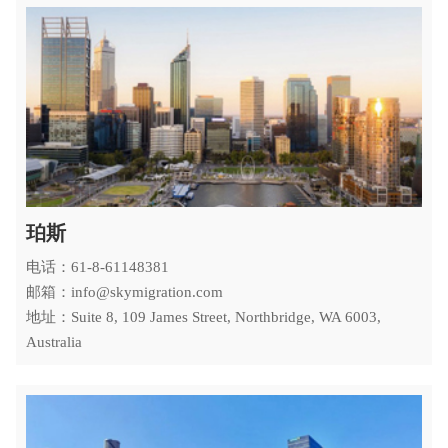
珀斯
电话：61-8-61148381
邮箱：info@skymigration.com
地址：Suite 8, 109 James Street, Northbridge, WA 6003,
Australia