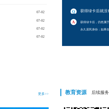
抨击川普政府主打的 “ 新移民自给自足 ” 原则。 &n
获得绿卡后就没
07-02
07-02
户口将不受影响，因为只是多了一个他国的
获得绿卡后，仍然属于
07-02
，才会失去中国护照。
永久居民身份；如果
07-02
教育资源
后续服务
更多>>