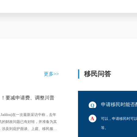
移民问答
更多>>
了！要减申请费、调整川普
办理？
申请移民时能否
Jaddou)在一次最新采访中称，去年
一人申请，全家即可享有绿卡、各项福利
可以，申请移民时可
机的财政问题已有好转，并准备为其
等。
，涉及到庇护面谈、上庭、移民服