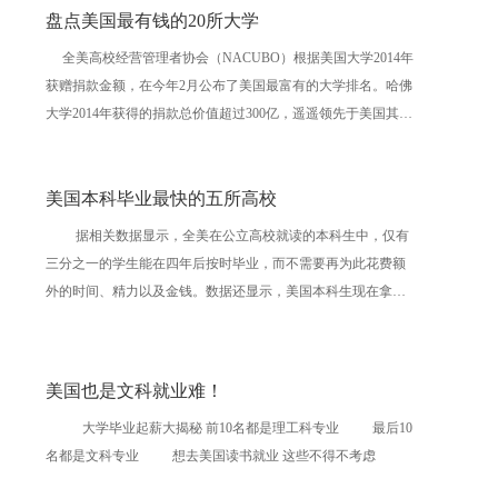
盘点美国最有钱的20所大学
全美高校经营管理者协会（NACUBO）根据美国大学2014年
获赠捐款金额，在今年2月公布了美国最富有的大学排名。哈佛
大学2014年获得的捐款总价值超过300亿，遥遥领先于美国其他
大学，甚至比一些国家的国内生产总值（GDP）还要高。 哈
佛大学 &nb
美国本科毕业最快的五所高校
据相关数据显示，全美在公立高校就读的本科生中，仅有
三分之一的学生能在四年后按时毕业，而不需要再为此花费额
外的时间、精力以及金钱。数据还显示，美国本科生现在拿到
美国EB-5
学位所需的平均时间为4.6年。 而私立高校的情况要好一
些，53%的本科生能正常毕业。尽管这一数字按中国人的标准看
上去仍然不是很好，但比公立学校还是
美国也是文科就业难！
大学毕业起薪大揭秘 前10名都是理工科专业 最后10
名都是文科专业 想去美国读书就业 这些不得不考虑