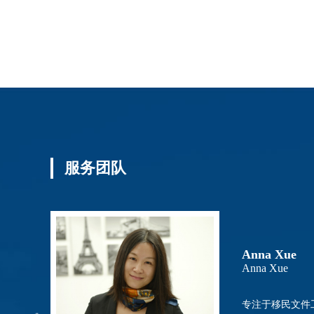
服务团队
James
James
0位客户，是
徐家斌先生（Ja