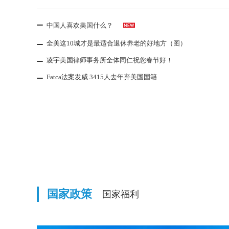
获得绿卡后就没有中国户籍了？
中国人喜欢美国什么？
全美这10城才是最适合退休养老的好地方（图）
只是多了一个他国的
获得绿卡后，仍然属于中国公民，原有户籍/
凌宇美国律师事务所全体同仁祝您春节好！
永久居民身份；如果在获得绿卡后申请入籍
Fatca法案发威 3415人去年弃美国国籍
国家政策
国家福利