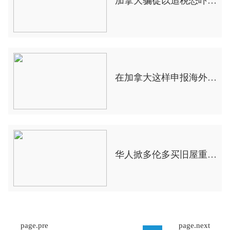
加拿大骗徒以追税恐吓新移民,警方吁防范
在加拿大这样申报海外资产才不会被罚！
华人掀多伦多买旧屋重建热潮,平房变豪宅
page.pre
page.next