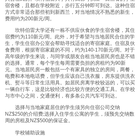
宿舍楼，且都在学校附近，步行五分钟即可到达。这种住宿
方式非常适合那些初到新西兰，对当地情况不熟悉的新生，
费用约为200新元/周。
坎特伯雷大学还有一栋不供应伙食的学生宿舍楼，其住
宿费约为110新元/周。此外，对于希望与当地居民合住的学
生，学生住宿办公室会帮助寻找适合的寄宿家庭。住宿及伙
食费用，根据寄宿家庭的不同，约为140-170新元/周。对于
高年级的学生来说，与同学或朋友合租当地居民房也是不错
的选择。通常，每个学生每周需要负担的房租约为90新
元。当地居民房一般包括一个有家具的独立的房间，两餐，
电费和本地电话费，但学生应该自己洗衣服，房东提供洗衣
机、熨斗等日常生活用具。如居民房离学校较远的，可以买
一辆自行车，这是比较经济也比较方便的交通工具。在学校
与市中心之间，交通便利，有多条公共汽车可到达。
选择与当地家庭居住的学生须另向住宿公司交纳
NZ$250的介绍费;选择入住学生公寓的学生，须预先交纳数
周的房租及NZ$500的保证金。
学校辅助设施