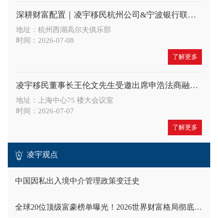
深耕财富配置｜凌宇移民杭州公司&宁波银行联合举办高端财富沙龙，共探A股大势与全球身份布局新机遇
地址：杭州西湖高尔夫俱乐部
时间：2026-07-08
了解更多
凌宇移民董事长王伦文先生受邀出席申浩法商融合论坛，深度解读 CRS 与税务合规新趋势
地址：上海中心75 楼大会议室
时间：2026-07-07
了解更多
凌宇观点
中国因私出入境中介管理政策变迁史
全球20位顶级富豪榜单曝光！2026世界财富格局彻底洗牌