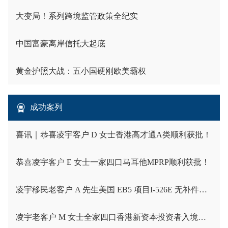
大变局！系列跨境监管政策全纪实
中国富豪离岸信托大起底
黄金护照大战：五小国硬刚欧美霸权
成功案列
喜讯｜恭喜凌宇客户 D 女士香港高才通A类顺利获批！
恭喜凌宇客户 E 女士一家四口马耳他MPRP顺利获批！
凌宇移民老客户 A 先生美国 EB5 项目I-526E 无补件直接获批！
凌宇老客户 M 女士全家四口香港新资本投资者入境计划成功获批！卡点保住子女受养人资格，复杂资产一次性通关