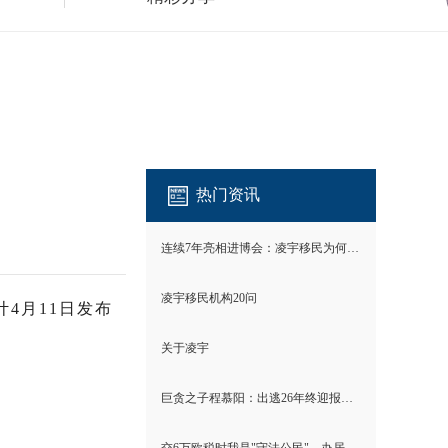
热门资讯
连续7年亮相进博会：凌宇移民为何成为唯一？
凌宇移民机构20问
预计4月11日发布
关于凌宇
巨贪之子程慕阳：出逃26年终迎报应！