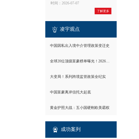
时间：2026-07-07
了解更多
凌宇观点
中国因私出入境中介管理政策变迁史
全球20位顶级富豪榜单曝光！2026世界财富格局彻底洗牌
大变局！系列跨境监管政策全纪实
中国富豪离岸信托大起底
黄金护照大战：五小国硬刚欧美霸权
成功案列