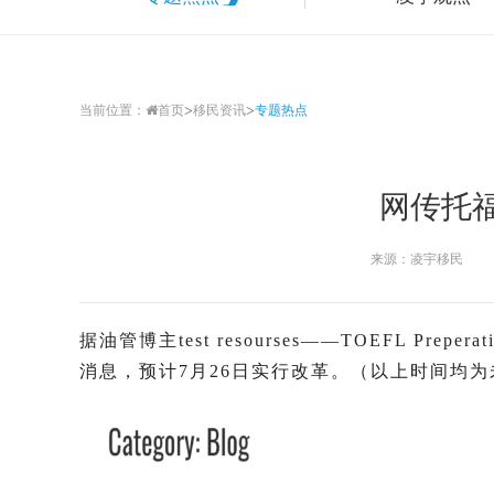
>
>
当前位置：
首页
移民资讯
专题热点
网传托
来源：凌宇移民
据油管博主test resourses——TOEFL P
消息，预计7月26日实行改革。（以上时间均