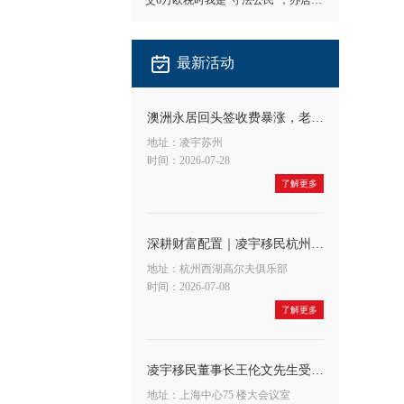
交6万欧税时我是"守法公民"，办居留时我成了"隐形人"
最新活动
澳洲永居回头签收费暴涨，老客户应对方法
地址：凌宇苏州
时间：2026-07-28
了解更多
深耕财富配置｜凌宇移民杭州公司&宁波银行联合举办高端财富沙龙，共探A股大势与全球身份布局新机遇
地址：杭州西湖高尔夫俱乐部
时间：2026-07-08
了解更多
凌宇移民董事长王伦文先生受邀出席申浩法商融合论坛，深度解读 CRS 与税务合规新趋势
地址：上海中心75 楼大会议室