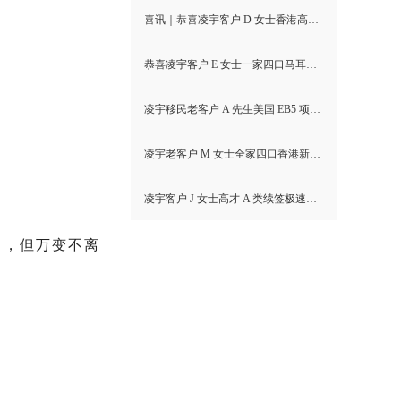
喜讯｜恭喜凌宇客户 D 女士香港高才通A类顺利获批！
恭喜凌宇客户 E 女士一家四口马耳他MPRP顺利获批！
凌宇移民老客户 A 先生美国 EB5 项目I-526E 无补件直接获批！
凌宇老客户 M 女士全家四口香港新资本投资者入境计划成功获批！卡点保住子女受养人资格，复杂资产一次性通关
凌宇客户 J 女士高才 A 类续签极速获批，补件当天顺利拿下香港续签！
了，但万变不离